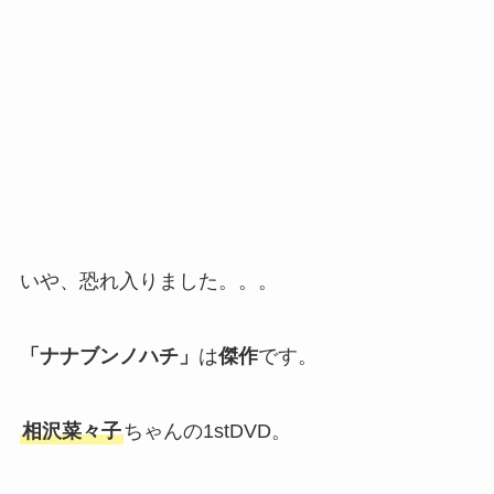
いや、恐れ入りました。。。
「ナナブンノハチ」
は
傑作
です。
相沢菜々子
ちゃんの1stDVD。