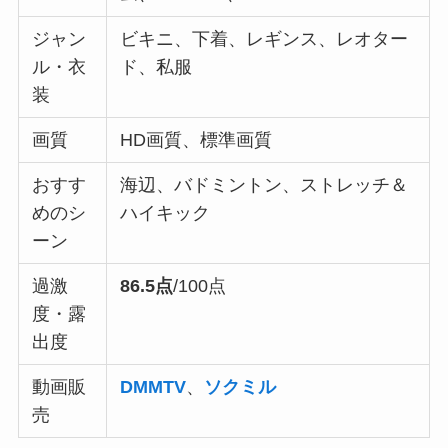
ジャン
ビキニ、下着、レギンス、レオター
ル・衣
ド、私服
装
画質
HD画質、標準画質
おすす
海辺、バドミントン、ストレッチ＆
めのシ
ハイキック
ーン
過激
86.5点
/100点
度・露
出度
動画販
DMMTV
、
ソクミル
売