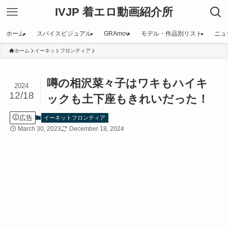
IVJP 着エロ動画紹介所
ホーム
スパイスビジュアル
GRAmov
モデル・作品別リスト
ニュ
ホーム
イーネットフロンティア
噂の相沢菜々子はワキもハイキ
2024
12/18
ックも土下座もきれいだった！
広告
イーネットフロンティア
March 30, 2023
December 18, 2024
続きはコチラから