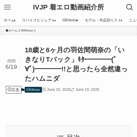
IVJP 着エロ動画紹介所
ホーム
スパイスビジュアル
GRAmov
モデル・作品別リスト
ニュ
ホーム
GRAmov
18歳と6ヶ月の羽佐間萌奈の「い
きなりTバック」ｷﾀ━━━━(ﾟ
2026
6/19
∀ﾟ)━━━━!!と思ったら全然違っ
たハムニダ
広告
June 16, 2026
June 19, 2026
GRAmov