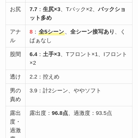
お尻
7.7
：
生尻×3
、Tバック×2、
バックショ
ット多め
アナ
8
：
全5シーン
、
全シーン接写あり
、く
ル
ぱぁなし
股間
6.4
：
土手×3
、Tフロント×1、Iフロント
×2
透け
2.2：控えめ
男の
3.9：計2シーン、ややソフト
責め
露出
露出度：
96.8点
、過激度：93.5点
度・
過激