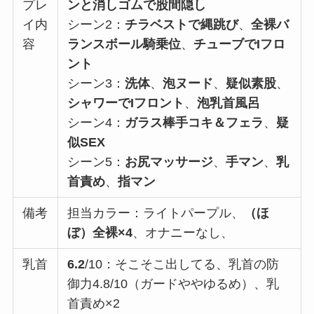
プレ
ンと消しゴムで股間隠し
イ内
シーン2：
チラベストで縄跳び
、
全裸バ
容
ランスボール騎乗位
、
チューブでIフロ
ント
シーン3：
洗体
、
泡ヌード
、
疑似素股
、
シャワーでIフロント
、
泡乳首風呂
シーン4：
ガラス棒手コキ＆フェラ
、
疑
似SEX
シーン5：
お尻マッサージ
、
手マン
、
乳
首責め
、
指マン
備考
担当カラー：ライトパープル、
（ほ
ぼ）全裸×4
、オナニーなし、
乳首
6.2
/10：そこそこ出してる、乳首の防
御力4.8/10（ガードややゆるめ）、乳
首責め×2