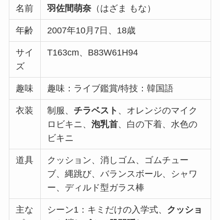
名前
羽佐間萌奈
（はざま もな）
年齢
2007年10月7日、18歳
サイ
T163cm、B83W61H94
ズ
趣味
趣味：ライブ鑑賞/特技：韓国語
衣装
制服、
チラベスト
、オレンジのマイク
ロビキニ、
泡乳首
、白の下着、水色の
ビキニ
道具
クッション、消しゴム、ゴムチュー
ブ、縄跳び、バランスボール、シャワ
ー、ディルド型ガラス棒
主な
シーン1：キミだけの入学式、
クッショ