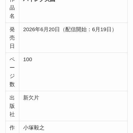
品
名
発
2026年6月20日（配信開始：6月19日）
売
日
ペ
100
ー
ジ
数
出
新欠片
版
社
作
小塚毅之