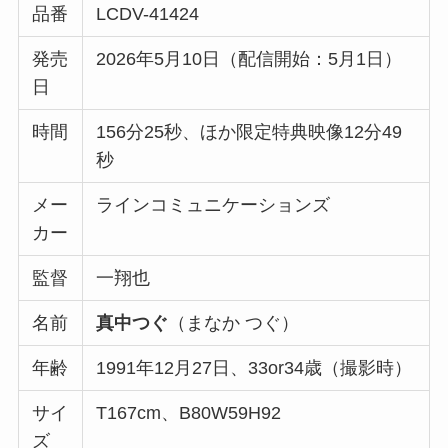
品番
LCDV-41424
発売
2026年5月10日（配信開始：5月1日）
日
時間
156分25秒、ほか限定特典映像12分49
秒
メー
ラインコミュニケーションズ
カー
監督
一翔也
名前
真中つぐ
（まなか つぐ）
年齢
1991年12月27日、33or34歳（撮影時）
サイ
T167cm、B80W59H92
ズ