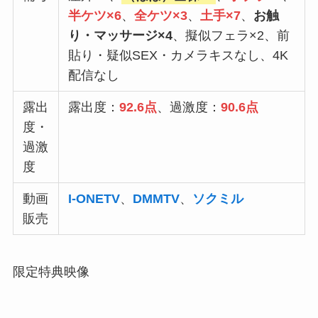
半ケツ×6
、
全ケツ×3
、
土手×7
、
お触
り・マッサージ×4
、擬似フェラ×2、前
貼り・疑似SEX・カメラキスなし、4K
配信なし
露出
露出度：
92.6点
、過激度：
90.6点
度・
過激
度
動画
I-ONETV
、
DMMTV
、
ソクミル
販売
限定特典映像