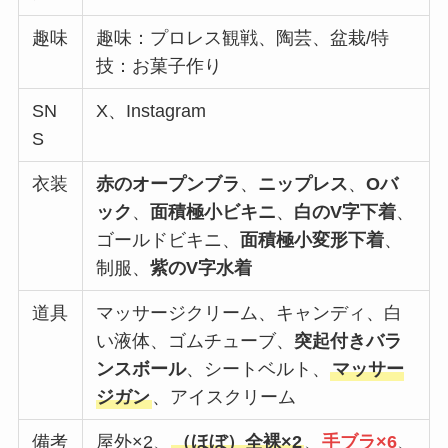
趣味
趣味：プロレス観戦、陶芸、盆栽/特
技：お菓子作り
SN
X、Instagram
S
衣装
赤のオープンブラ
、
ニップレス
、
Oバ
ック
、
面積極小ビキニ
、
白のV字下着
、
ゴールドビキニ、
面積極小変形下着
、
制服、
紫のV字水着
道具
マッサージクリーム、キャンディ、白
い液体、ゴムチューブ、
突起付きバラ
ンスボール
、シートベルト、
マッサー
ジガン
、アイスクリーム
備考
屋外×2、
（ほぼ）全裸×2
、
手ブラ×6
、