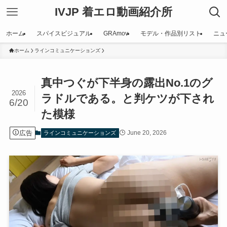
IVJP 着エロ動画紹介所
ホーム
スパイスビジュアル
GRAmov
モデル・作品別リスト
ニュ
ホーム
ラインコミュニケーションズ
真中つぐが下半身の露出No.1のグ
2026
ラドルである。と判ケツが下され
6/20
た模様
広告
June 20, 2026
ラインコミュニケーションズ