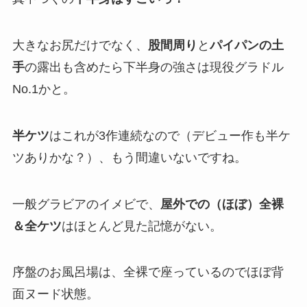
大きなお尻だけでなく、
股間周り
と
パイパンの土
手
の露出も含めたら下半身の強さは現役グラドル
No.1かと。
半ケツ
はこれが3作連続なので（デビュー作も半ケ
ツありかな？）、もう間違いないですね。
一般グラビアのイメビで、
屋外での（ほぼ）全裸
＆全ケツ
はほとんど見た記憶がない。
序盤のお風呂場は、全裸で座っているのでほぼ背
面ヌード状態。