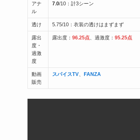
アナ
7.0
/10：計3シーン
ル
透け
5.75/10：衣装の透けはまずまず
露出
露出度：
96.25点
、過激度：
95.25点
度・
過激
度
動画
スパイスTV
、
FANZA
販売