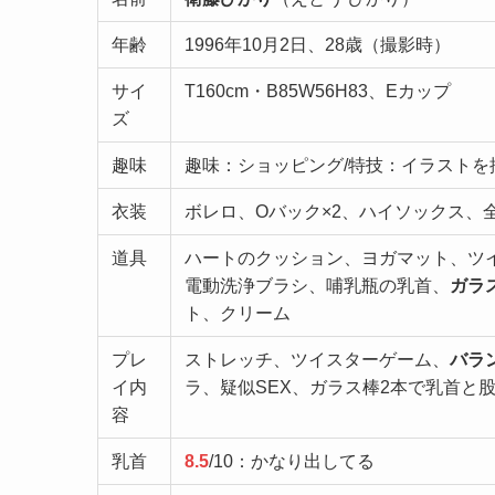
年齢
1996年10月2日、28歳（撮影時）
サイ
T160cm・B85W56H83、Eカップ
ズ
趣味
趣味：ショッピング/特技：イラストを
衣装
ボレロ、Oバック×2、ハイソックス、
道具
ハートのクッション、ヨガマット、ツ
電動洗浄ブラシ、哺乳瓶の乳首、
ガラ
ト、クリーム
プレ
ストレッチ、ツイスターゲーム、
バラ
イ内
ラ、疑似SEX、ガラス棒2本で乳首と
容
乳首
8.5
/10：かなり出してる