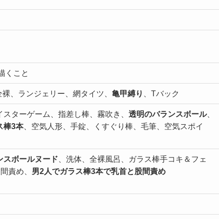
描くこと
全裸、ランジェリー、網タイツ、
亀甲縛り
、Tバック
イスターゲーム、指差し棒、霧吹き、
透明のバランスボール
、
ス棒3本
、空気人形、手錠、くすぐり棒、毛筆、空気スポイ
ンスボールヌード
、洗体、全裸風呂、ガラス棒手コキ＆フェ
股間責め、
男2人でガラス棒3本で乳首と股間責め