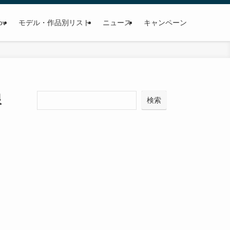
ov
モデル・作品別リスト
ニュース
キャンペーン
限
検
検索
索