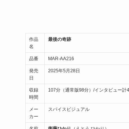
作品
最後の奇跡
名
品番
MAR-AA216
発売
2025年5月28日
日
収録
107分（通常版98分）/インタビュー計
時間
メー
スパイスビジュアル
カー
名前
衛藤ひかり
（えとう ひかり）