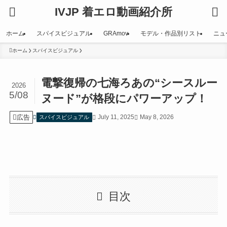
IVJP 着エロ動画紹介所
ホーム
スパイスビジュアル
GRAmov
モデル・作品別リスト
ニュ
ホーム
スパイスビジュアル
電撃復帰の七海ろあの“シースルー
2026
5/08
ヌード”が格段にパワーアップ！
広告
July 11, 2025
May 8, 2026
スパイスビジュアル
目次