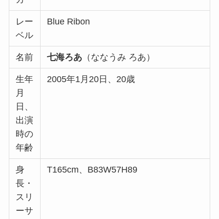
レー
Blue Ribon
ベル
名前
七海ろあ
（ななうみ ろあ）
生年
2005年1月20日、20歳
月
日、
出演
時の
年齢
身
T165cm、B83W57H89
長・
スリ
ーサ