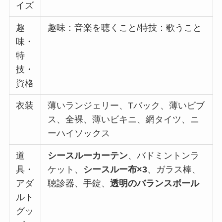
イズ
趣
趣味：音楽を聴くこと/特技：歌うこと
味・
特
技・
資格
衣装
薄いランジェリー、Tバック、薄いビブ
ス、全裸、薄いビキニ、網タイツ、ニ
ーハイソックス
道
シースルーカーテン
、バドミントンラ
具・
ケット、
シースルー布×3
、ガラス棒、
アダ
聴診器、手錠、
透明のバランスボール
ルト
グッ