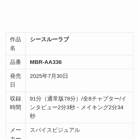
作品
シースルーラブ
名
品番
MBR-AA336
発売
2025年7月30日
日
収録
91分（通常版78分）/全8チャプター/イ
時間
ンタビュー2分3秒・メイキング2分34
秒
メー
スパイスビジュアル
カー