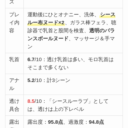
ズ
プレ
運動後にひとオナニー、洗体、
シース
イ内
ルー布ヌード×2
、ガラス棒フェラ、聴
容
診器で乳首と股間を検査、
透明のバラ
ンスボールヌード
、マッサージ＆手マ
ン
乳首
6.7
/10：透け乳首は多い、モロ乳首は
そこまで多くない
アナ
5.2
/10：計3シーン
ル
透け
8.5
/10：「シースルーラブ」として
具合
は、透けは上の下レベル
露出
露出度：
95.8点
、過激度：
94.8点