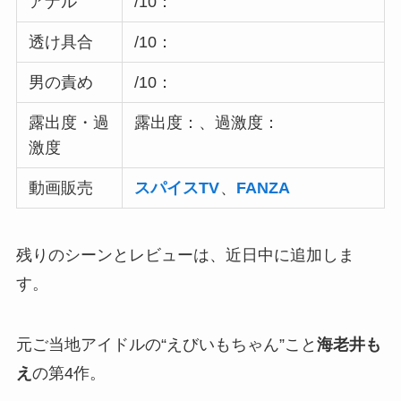
アナル
/10：
透け具合
/10：
男の責め
/10：
露出度・過
露出度：、過激度：
激度
動画販売
スパイスTV
、
FANZA
残りのシーンとレビューは、近日中に追加しま
す。
元ご当地アイドルの“えびいもちゃん”こと
海老井も
え
の第4作。