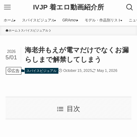
IVJP 着エロ動画紹介所
ホーム
スパイスビジュアル
GRAmov
モデル・作品別リスト
ニュ
ホーム
スパイスビジュアル
海老井もえが電マだけでなくお漏
2026
5/01
らしまで解禁してしまう
広告
October 15, 2025
May 1, 2026
スパイスビジュアル
目次