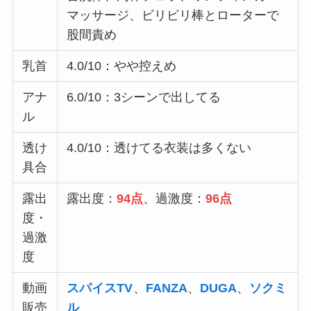
マッサージ、ビリビリ棒とローターで
股間責め
乳首
4.0/10：やや控えめ
アナ
6.0/10：3シーンで出してる
ル
透け
4.0/10：透けてる衣装は多くない
具合
露出
露出度：
94点
、過激度：
96点
度・
過激
度
動画
スパイスTV
、
FANZA
、
DUGA
、
ソクミ
販売
ル