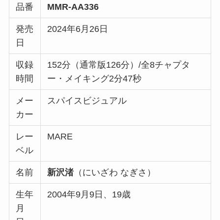
品番
MMR-AA336
発売
2024年6月26日
日
収録
152分（通常版126分）/全8チャプタ
時間
ー・メイキング2分47秒
メー
スパイスビジュアル
カー
レー
MARE
ベル
名前
新沢渚
（にいざわ なぎさ）
生年
2004年9月9日、19歳
月