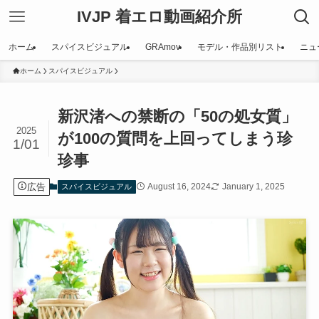
IVJP 着エロ動画紹介所
ホーム
スパイスビジュアル
GRAmov
モデル・作品別リスト
ニュ
ホーム
スパイスビジュアル
新沢渚への禁断の「50の処女質」
2025
が100の質問を上回ってしまう珍
1/01
珍事
広告
August 16, 2024
January 1, 2025
スパイスビジュアル