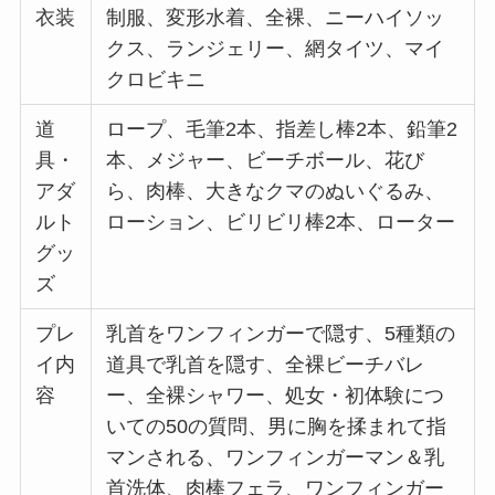
衣装
制服、変形水着、全裸、ニーハイソッ
クス、ランジェリー、網タイツ、マイ
クロビキニ
道
ロープ、毛筆2本、指差し棒2本、鉛筆2
具・
本、メジャー、ビーチボール、花び
アダ
ら、肉棒、大きなクマのぬいぐるみ、
ルト
ローション、ビリビリ棒2本、ローター
グッ
ズ
プレ
乳首をワンフィンガーで隠す、5種類の
イ内
道具で乳首を隠す、全裸ビーチバレ
容
ー、全裸シャワー、処女・初体験につ
いての50の質問、男に胸を揉まれて指
マンされる、ワンフィンガーマン＆乳
首洗体、肉棒フェラ、ワンフィンガー