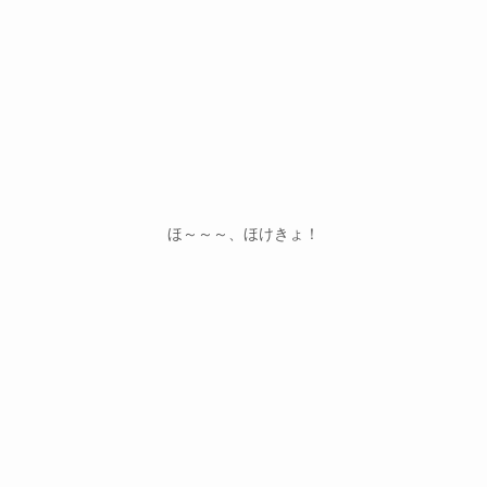
ほ～～～、ほけきょ！