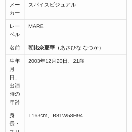
メー
スパイスビジュアル
カー
レー
MARE
ベル
名前
朝比奈夏華
（あさひな なつか）
生年
2003年12月20日、21歳
月
日、
出演
時の
年齢
身
T163cm、B81W58H94
長・