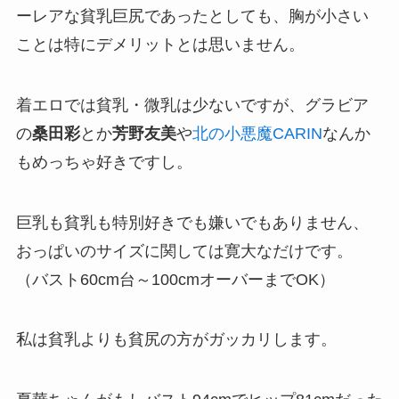
ーレアな貧乳巨尻であったとしても、胸が小さい
ことは特にデメリットとは思いません。
着エロでは貧乳・微乳は少ないですが、グラビア
の
桑田彩
とか
芳野友美
や
北の小悪魔CARIN
なんか
もめっちゃ好きですし。
巨乳も貧乳も特別好きでも嫌いでもありません、
おっぱいのサイズに関しては寛大なだけです。
（バスト60cm台～100cmオーバーまでOK）
私は貧乳よりも貧尻の方がガッカリします。