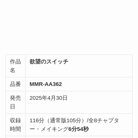
作品
欲望のスイッチ
名
品番
MMR-AA362
発売
2025年4月30日
日
収録
116分（通常版105分）/全8チャプタ
時間
ー・メイキング
6分54秒