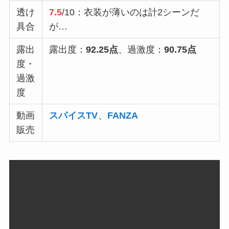
透け
7.5
/10：衣装が薄いのは計2シーンだ
具合
が…
露出
露出度：
92.25点
、過激度：
90.75点
度・
過激
度
動画
スパイスTV
、
FANZA
販売