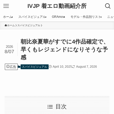
IVJP 着エロ動画紹介所
ホーム
スパイスビジュアル
GRAmov
モデル・作品別リスト
ニュ
ホーム
スパイスビジュアル
朝比奈夏華がすでに4作品確定で、
2026
早くもレジェンドになりそうな予
8/07
感
広告
April 10, 2025
August 7, 2026
スパイスビジュアル
目次