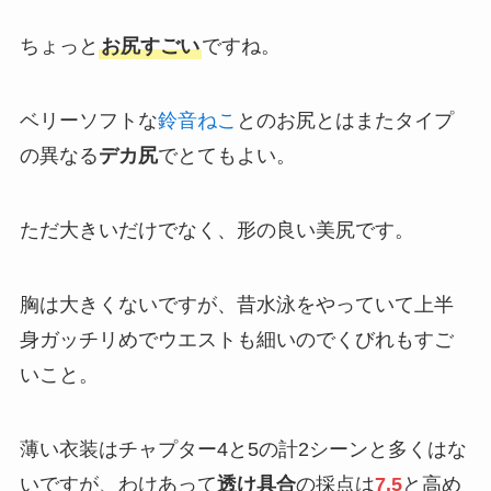
ちょっと
お尻すごい
ですね。
ベリーソフトな
鈴音ねこ
とのお尻とはまたタイプ
の異なる
デカ尻
でとてもよい。
ただ大きいだけでなく、形の良い美尻です。
胸は大きくないですが、昔水泳をやっていて上半
身ガッチリめでウエストも細いのでくびれもすご
いこと。
薄い衣装はチャプター4と5の計2シーンと多くはな
いですが、わけあって
透け具合
の採点は
7.5
と高め