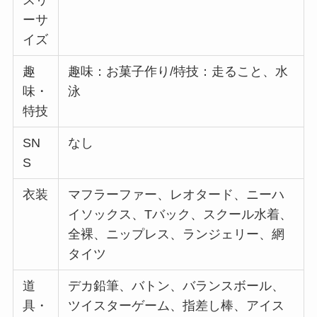
スリ
ーサ
イズ
趣
趣味：お菓子作り/特技：走ること、水
味・
泳
特技
SN
なし
S
衣装
マフラーファー、レオタード、ニーハ
イソックス、Tバック、スクール水着、
全裸、ニップレス、ランジェリー、網
タイツ
道
デカ鉛筆、バトン、バランスボール、
具・
ツイスターゲーム、指差し棒、アイス