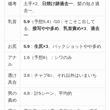
備考
土手×2、
日焼け跡過去一
、髪の短さ過
去一、
乳首
5.9
（予想5.4）/10：そこそこ出して
る、
接写やや多め
、
乳首責め×3
、
過去
一
お尻
5.9
：
生尻×3
、バックショットやや多め
アナ
1.6（予想6）：シワのみ
ル
透け
3.8：チャプ6○、それ以外はいまいち
具合
男の
4.8：計5シーン、平均的
責め