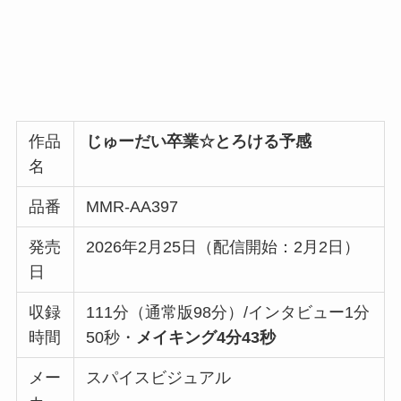
作品
じゅーだい卒業☆とろける予感
名
品番
MMR-AA397
発売
2026年2月25日（配信開始：2月2日）
日
収録
111分（通常版98分）/インタビュー1分
時間
50秒・
メイキング4分43秒
メー
スパイスビジュアル