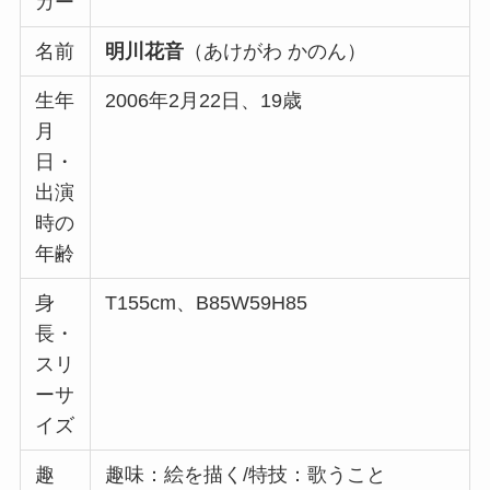
カー
名前
明川花音
（あけがわ かのん）
生年
2006年2月22日、19歳
月
日・
出演
時の
年齢
身
T155cm、B85W59H85
長・
スリ
ーサ
イズ
趣
趣味：絵を描く/特技：歌うこと