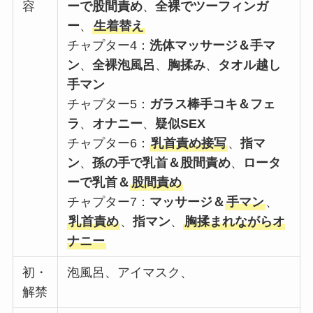
容
ーで股間責め
、
全裸でツーフィンガ
ー
、
生着替え
チャプター4：
洗体マッサージ＆手マ
ン
、
全裸泡風呂
、
胸揉み
、
タオル越し
手マン
チャプター5：
ガラス棒手コキ＆フェ
ラ
、
オナニー
、
疑似SEX
チャプター6：
乳首責め接写
、
指マ
ン
、
孫の手で乳首＆股間責め
、
ロータ
ーで乳首＆
股間責め
チャプター7：
マッサージ＆
手マン
、
乳首責め
、
指マン
、
胸揉まれながらオ
ナニー
初・
泡風呂、アイマスク、
解禁