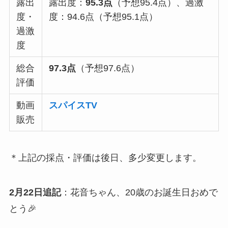
露出
露出度：
95.3点
（予想95.4点）、過激
度・
度：94.6点（予想95.1点）
過激
度
総合
97.3点
（予想97.6点）
評価
動画
スパイスTV
販売
＊上記の採点・評価は後日、多少変更します。
2月22日追記
：花音ちゃん、20歳のお誕生日おめで
とう🎉