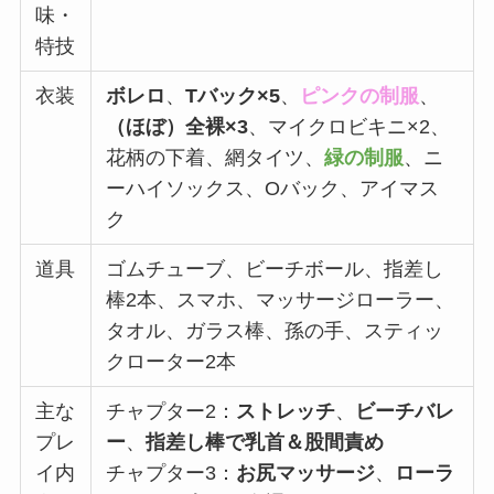
味・
特技
衣装
ボレロ
、
Tバック×5
、
ピンクの制服
、
（ほぼ）全裸×3
、マイクロビキニ×2、
花柄の下着、網タイツ、
緑の制服
、ニ
ーハイソックス、Oバック、アイマス
ク
道具
ゴムチューブ、ビーチボール、指差し
棒2本、スマホ、マッサージローラー、
タオル、ガラス棒、孫の手、スティッ
クローター2本
主な
チャプター2：
ストレッチ
、
ビーチバレ
プレ
ー
、
指差し棒で乳首＆股間責め
イ内
チャプター3：
お尻マッサージ
、
ローラ