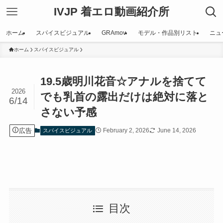
IVJP 着エロ動画紹介所
ホーム
スパイスビジュアル
GRAmov
モデル・作品別リスト
ニュ
ホーム
スパイスビジュアル
19.5歳明川花音☆アナルを捨てて
2026
でも乳首の露出だけは絶対に落と
6/14
さない予感
広告
February 2, 2026
June 14, 2026
スパイスビジュアル
目次