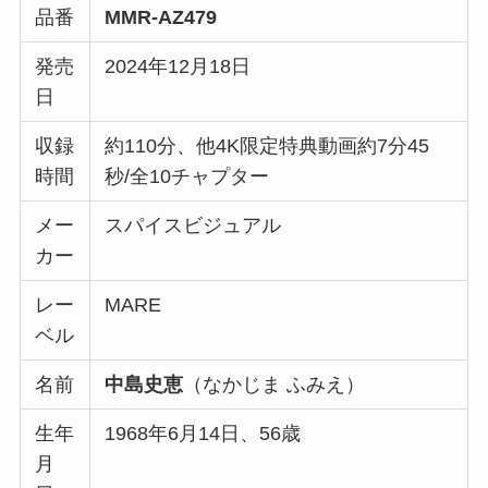
品番
MMR-AZ479
発売
2024年12月18日
日
収録
約110分、他4K限定特典動画約7分45
時間
秒/全10チャプター
メー
スパイスビジュアル
カー
レー
MARE
ベル
名前
中島史恵
（なかじま ふみえ）
生年
1968年6月14日、56歳
月