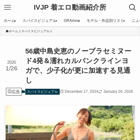
IVJP 着エロ動画紹介所
ホーム
スパイスビジュアル
GRAmov
モデル・作品別リスト
ニュ
ホーム
スパイスビジュアル
56歳中島史恵のノーブラセミヌー
ド4発＆濡れカルバンクラインヨ
2026
1/26
ガで、少子化が更に加速する見通
し
広告
December 17, 2024
January 26, 2026
スパイスビジュアル