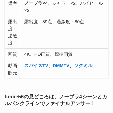
備考
ノーブラ×4
、シャワー×2、ハイヒール
×2
露出
露出度：89点、過激度：80点
度・
過激
度
画質
4K、HD画質、標準画質
動画
スパイスTV
、
DMMTV
、
ソクミル
販売
fumie56の見どころは、ノーブラ4シーンとカ
ルバンクラインでファイナルアンサー！