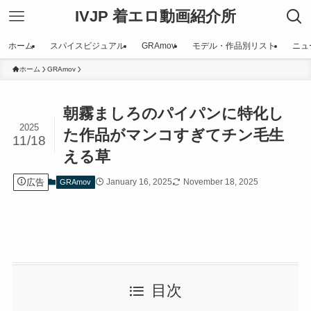
IVJP 着エロ動画紹介所
ホーム
スパイスビジュアル
GRAmov
モデル・作品別リスト
ニュ
ホーム
GRAmov
朝霧ましろのパイパンに特化し
2025
た作品がマンコすぎてチン毛生
11/18
える草
広告
January 16, 2025
November 18, 2025
GRAmov
目次