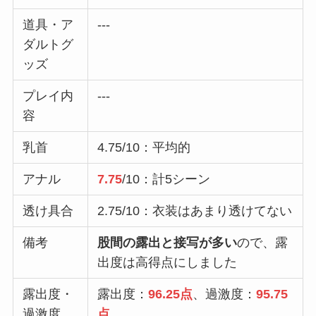
道具・ア
---
ダルトグ
ッズ
プレイ内
---
容
乳首
4.75/10：平均的
アナル
7.75
/10：計5シーン
透け具合
2.75/10：衣装はあまり透けてない
備考
股間の露出と接写が多い
ので、露
出度は高得点にしました
露出度・
露出度：
96.25点
、過激度：
95.75
過激度
点