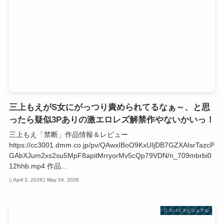
三上もえがS女にがっつり責められてるなぁ～、と思
ったら疑似3Pありの激エロレズ解禁作やないかいっ！
三上もえ「禁断」作品情報＆レビュー
https://cc3001.dmm.co.jp/pv/QAwxIBoO9KxUIjDB7GZXAIsrTazcP
GAbXJum2xs2su5MpF8apitMrryorMv5cQp79VDN/n_709mbrbi0
12hhb.mp4 作品...
April 3, 2026
May 24, 2026
スパイスビジュアル