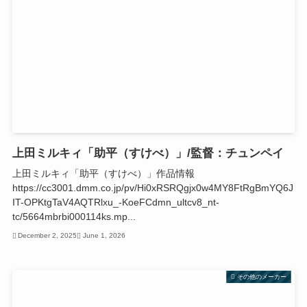
上田ミルキィ「助平（すけべ）」/監督：チュンペイ
上田ミルキィ「助平（すけべ）」作品情報
https://cc3001.dmm.co.jp/pv/Hi0xRSRQgjx0w4MY8FtRgBmYQ6J
IT-OPKtgTaV4AQTRlxu_-KoeFCdmn_ultcv8_nt-
tc/5664mbrbi000114ks.mp...
December 2, 2025
June 1, 2026
その他のメーカー