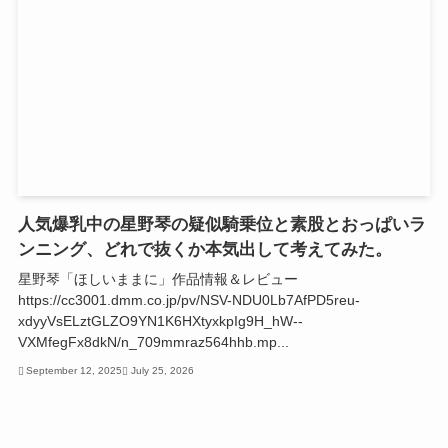
人気爆乳中の星野琴の疑似騎乗位と素股とおっぱいラ
ンニング、どれで抜くか本気出して考えてみた。
星野琴「ほしいままに」作品情報＆レビュー
https://cc3001.dmm.co.jp/pv/NSV-NDU0Lb7AfPD5reu-
xdyyVsELztGLZO9YN1K6HXtyxkpIg9H_hW--
VXMfegFx8dkN/n_709mmraz564hhb.mp...
September 12, 2025
July 25, 2026