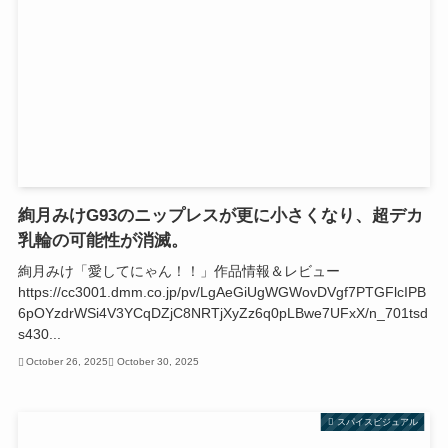
絢月みけG93のニップレスが更に小さくなり、超デカ
乳輪の可能性が消滅。
絢月みけ「愛してにゃん！！」作品情報＆レビュー
https://cc3001.dmm.co.jp/pv/LgAeGiUgWGWovDVgf7PTGFlcIPB
6pOYzdrWSi4V3YCqDZjC8NRTjXyZz6q0pLBwe7UFxX/n_701tsd
s430...
October 26, 2025
October 30, 2025
スパイスビジュアル