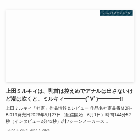
スパイスビジュアル
上田ミルキィは、乳首は控えめでアナルは出さないけ
ど潮は吹くと。ミルキィ━━━━(ﾟ∀ﾟ)━━━━!!
上田ミルキィ「社畜」作品情報＆レビュー 作品名社畜品番MBR-
BI013発売日2026年5月27日（配信開始：6月1日）時間144分52
秒（インタビュー2分43秒）/計7シーンメーカース...
June 1, 2026
June 7, 2026