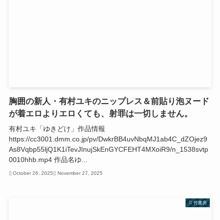
胸囲の新人・有村ユキのニップレス＆前貼り泡ヌード
が着エロよりエロくても、射罪は一切しません。
有村ユキ「ゆきどけ」作品情報
https://cc3001.dmm.co.jp/pv/DwkrBB4uvNbqMJ1ab4C_dZOjez9
As8Vqbp55ljQ1K1iTevJInujSkEnGYCFEHT4MXoiR9/n_1538svtp
0010hhb.mp4 作品名ゆ...
October 26, 2025
November 27, 2025
竹書房