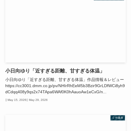
小日向ゆり「近すぎる距離、甘すぎる体温」
小日向ゆり「近すぎる距離、甘すぎる体温」作品情報＆レビュー
https://cc3001.dmm.co.jp/pv/NHIrRhEeM5b3Bzir9GrLDfWCi8yh9
dCdqq408y9qs2x74TApa6WAf0K0hAauoAw1eCxG/n...
May 15, 2026
May 29, 2026
竹書房