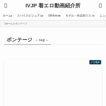
IVJP 着エロ動画紹介所
ホーム
スパイスビジュアル
GRAmov
モデル・作品別リスト
ニュ
ホーム
ボンテージ
ボンテージ
– tag –
竹書房