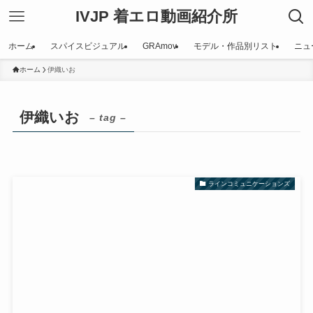
IVJP 着エロ動画紹介所
ホーム
スパイスビジュアル
GRAmov
モデル・作品別リスト
ニュ
ホーム
伊織いお
伊織いお
– tag –
ラインコミュニケーションズ