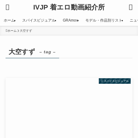
IVJP 着エロ動画紹介所
ホーム
スパイスビジュアル
GRAmov
モデル・作品別リスト
ニュ
ホーム
大空すず
大空すず
– tag –
スパイスビジュアル