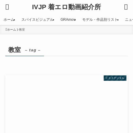
IVJP 着エロ動画紹介所
ホーム
スパイスビジュアル
GRAmov
モデル・作品別リスト
ニュ
ホーム
教室
教室
– tag –
エスデジタル