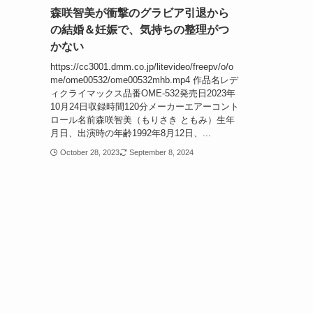
森咲智美が衝撃のグラビア引退から
の結婚＆妊娠で、気持ちの整理がつ
かない
https://cc3001.dmm.co.jp/litevideo/freepv/o/o
me/ome00532/ome00532mhb.mp4 作品名レデ
ィクライマックス品番OME-532発売日2023年
10月24日収録時間120分メーカーエアーコント
ロール名前森咲智美（もりさき ともみ）生年
月日、出演時の年齢1992年8月12日、...
October 28, 2023
September 8, 2024