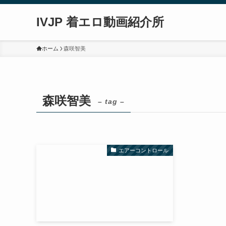
IVJP 着エロ動画紹介所
ホーム
森咲智美
森咲智美
– tag –
エアーコントロール