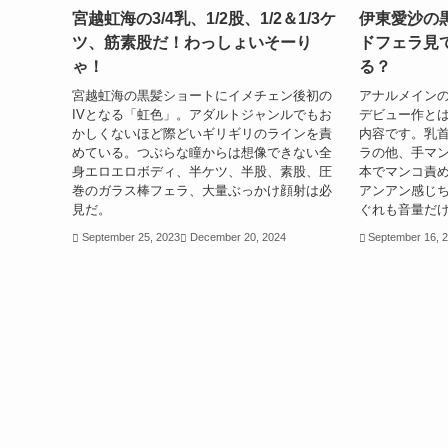
宮越虹海の3/4乳、1/2股、1/2＆1/3ケ
伊東愛沙の
ツ、筋素股だ！わっしょいそーり
ドフェラ見
ゃ！
る？
宮越虹海の黒髪ショートにイメチェン後初の
アナルメイン
IVとなる「虹色」。アダルトジャンルでもお
デビュー作と
かしくないほど際どいギリギリのラインを責
内容です。乳
めている。つぶらな瞳からは想像できない全
ラの他、手マン
身エロエロボディ、半ケツ、半股、素股、圧
本でマンコ責
巻のガラス棒フェラ、大量ぶっかけ顔射は必
アンアン感じ
見だ。
ぐれも音量だ
September 25, 2023
December 20, 2024
September 16, 