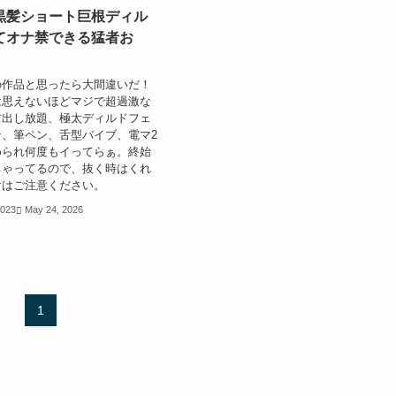
黒髪ショート巨根ディル
てオナ禁できる猛者お
の作品と思ったら大間違いだ！
は思えないほどマジで超過激な
首出し放題、極太ディルドフェ
、筆ペン、舌型バイブ、電マ2
められ何度もイってらぁ。終始
ちゃってるので、抜く時はくれ
けはご注意ください。
2023
May 24, 2026
1