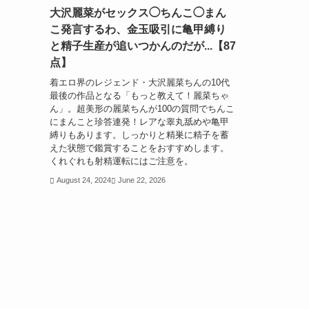
大沢麗菜がセックス◯ちんこ◯まん
こ発言するわ、金玉吸引に亀甲縛り
と精子生産が追いつかんのだが...【87
点】
着エロ界のレジェンド・大沢麗菜ちんの10代
最後の作品となる「もっと教えて！麗菜ちゃ
ん」。超美形の麗菜ちんが100の質問でちんこ
にまんこと珍答連発！レアな睾丸舐めや亀甲
縛りもあります。しっかりと精巣に精子を蓄
えた状態で鑑賞することをおすすめします。
くれぐれも射精運転にはご注意を。
August 24, 2024
June 22, 2026