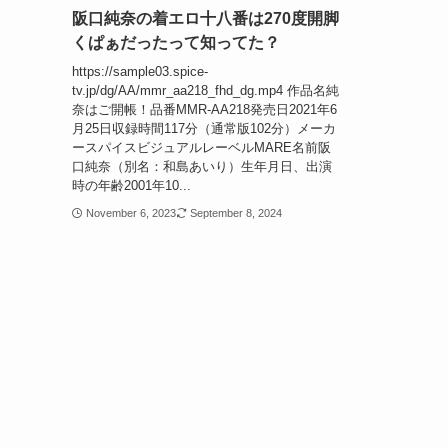
阪口純奈の着エロ十八番は270度開脚
くぱぁだったって知ってた？
https://sample03.spice-
tv.jp/dg/AA/mmr_aa218_fhd_dg.mp4 作品名純
奈はご開帳！品番MMR-AA218発売日2021年6
月25日収録時間117分（通常版102分）メーカ
ースパイスビジュアルレーベルMARE名前阪
口純奈（別名：和島あいり）生年月日、出演
時の年齢2001年10...
November 6, 2023
September 8, 2024