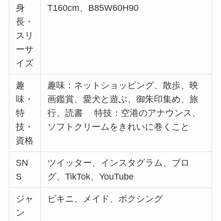
身
T160cm、B85W60H90
長・
スリ
ーサ
イズ
趣
趣味：ネットショッピング、散歩、映
味・
画鑑賞、愛犬と遊ぶ、御朱印集め、旅
特
行、読書 特技：空港のアナウンス、
技・
ソフトクリームをきれいに巻くこと
資格
SN
ツイッター、インスタグラム、ブロ
S
グ、TikTok、YouTube
ジャ
ビキニ、メイド、ボクシング
ン