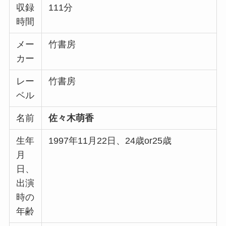
収録
111分
時間
メー
竹書房
カー
レー
竹書房
ベル
名前
佐々木萌香
生年
1997年11月22日、24歳or25歳
月
日、
出演
時の
年齢