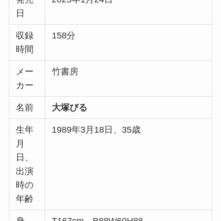
日
収録
158分
時間
メー
竹書房
カー
名前
大塚びる
生年
1989年3月18日、35歳
月
日、
出演
時の
年齢
身
T167cm、B88W60H88