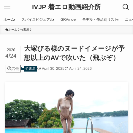
IVJP 着エロ動画紹介所
ホーム
スパイスビジュアル
GRAmov
モデル・作品別リスト
ニュ
ホーム
竹書房
大塚びる様のヌードイメージが予
2026
4/24
想以上のAVで吹いた（飛ぶぞ）
広告
April 30, 2025
April 24, 2026
竹書房