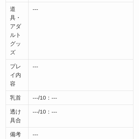
道
---
具・
アダ
ルト
グッ
ズ
プレ
---
イ内
容
乳首
---/10：---
透け
---/10：---
具合
備考
---