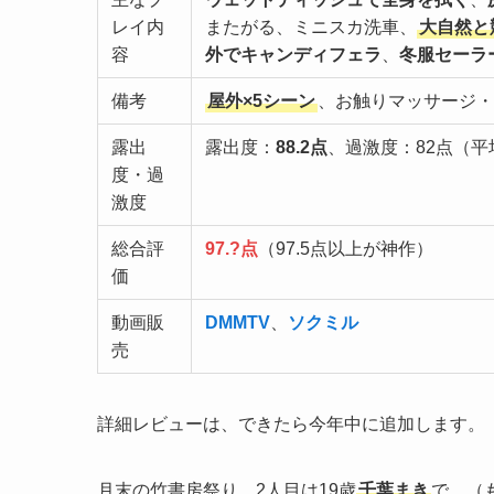
レイ内
またがる、ミニスカ洗車、
大自然と
容
外でキャンディフェラ
、
冬服セーラ
備考
屋外×5シーン
、お触りマッサージ・
露出
露出度：
88.2点
、過激度：82点（平
度・過
激度
総合評
97.?点
（97.5点以上が神作）
価
動画販
DMMTV
、
ソクミル
売
詳細レビューは、できたら今年中に追加します。
月末の竹書房祭り、2人目は19歳
千葉まき
で。（