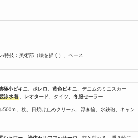
レ/特技：美術部（絵を描く）、ベース
積極小ビキニ
、
ボレロ
、
黄色ビキニ
、デニムのミニスカー
競泳水着
、
レオタード
、タイツ、
冬服セーラー
500ml、枕、日焼け止めクリーム、浮き輪、水鉄砲、キャン
尻シャワー
、
洗体セルフマッサージ
、枕と戯れる、浮き輪に