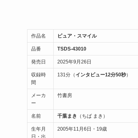
作品名
ピュア・スマイル
品番
TSDS-43010
発売日
2025年9月26日
収録時
131分（
インタビュー12分50秒
）
間
メーカ
竹書房
ー
名前
千葉まき
（ちば まき）
生年月
2005年11月6日・19歳
日・出