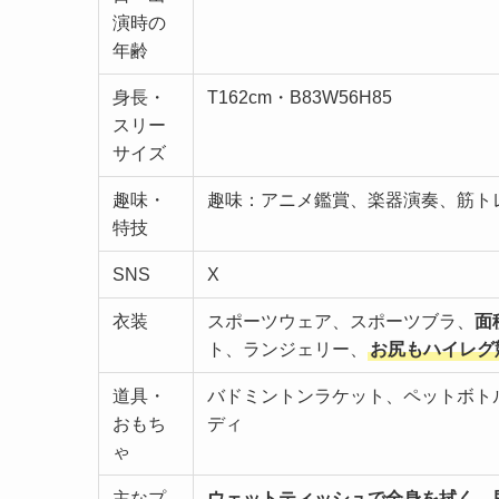
演時の
年齢
身長・
T162cm・B83W56H85
スリー
サイズ
趣味・
趣味：アニメ鑑賞、楽器演奏、筋ト
特技
SNS
X
衣装
スポーツウェア、スポーツブラ、
面
ト、ランジェリー、
お尻もハイレグ
道具・
バドミントンラケット、ペットボトル
おもち
ディ
ゃ
主なプ
ウェットティッシュで全身を拭く
、