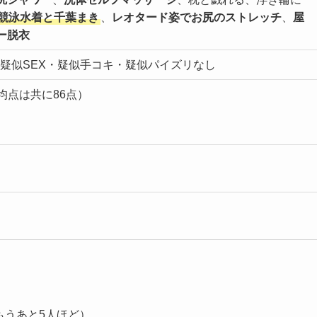
競泳水着と千葉まき
、
レオタード姿でお尻のストレッチ
、
屋
ー脱衣
疑似SEX・疑似手コキ・疑似パイズリなし
均点は共に86点）
もうあと5人ほど）