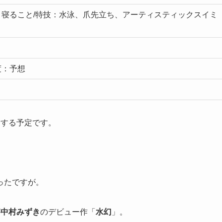
寝ること/特技：水泳、爪先立ち、アーティスティックスイミ
度：予想
加する予定です。
ったですが。
が
中村みずき
のデビュー作「
水幻
」。