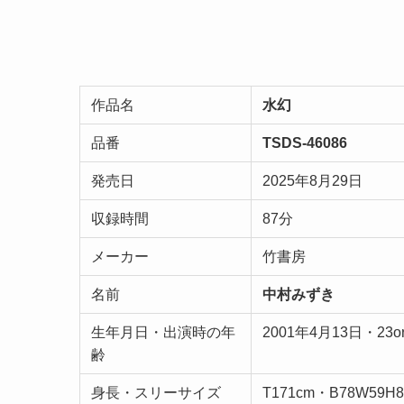
作品名
水幻
品番
TSDS-46086
発売日
2025年8月29日
収録時間
87分
メーカー
竹書房
名前
中村みずき
生年月日・出演時の年
2001年4月13日・23o
齢
身長・スリーサイズ
T171cm・B78W59H8