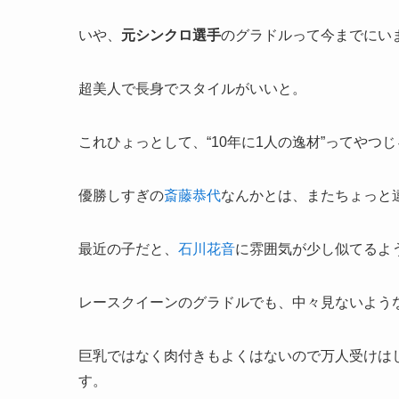
いや、
元シンクロ選手
のグラドルって今までにい
超美人で長身でスタイルがいいと。
これひょっとして、“10年に1人の逸材”ってやつ
優勝しすぎの
斎藤恭代
なんかとは、またちょっと
最近の子だと、
石川花音
に雰囲気が少し似てるよ
レースクイーンのグラドルでも、中々見ないよう
巨乳ではなく肉付きもよくはないので万人受けは
す。