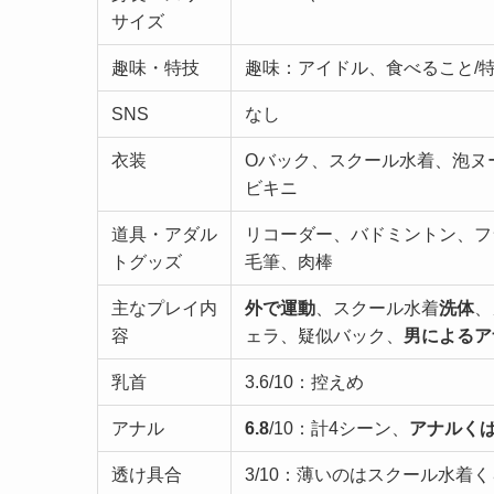
サイズ
趣味・特技
趣味：アイドル、食べること/
SNS
なし
衣装
Oバック、スクール水着、泡ヌ
ビキニ
道具・アダル
リコーダー、バドミントン、フ
トグッズ
毛筆、肉棒
主なプレイ内
外で運動
、スクール水着
洗体
、
容
ェラ、疑似バック、
男によるア
乳首
3.6/10：控えめ
アナル
6.8
/10：計4シーン、
アナルくぱ
透け具合
3/10：薄いのはスクール水着