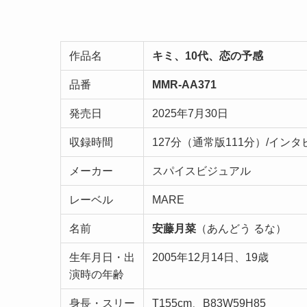
作品名
キミ、10代、恋の予感
品番
MMR-AA371
発売日
2025年7月30日
収録時間
127分（通常版111分）/イン
メーカー
スパイスビジュアル
レーベル
MARE
名前
安藤月菜
（あんどう るな）
生年月日・出
2005年12月14日、19歳
演時の年齢
身長・スリー
T155cm、B83W59H85