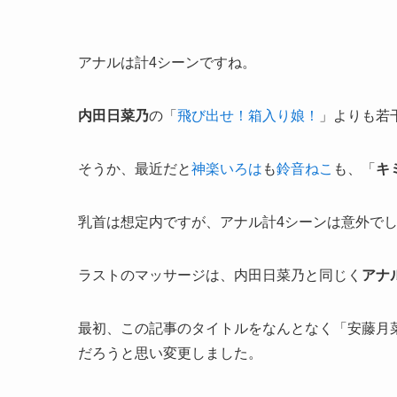
アナルは計4シーンですね。
内田日菜乃
の「
飛び出せ！箱入り娘！
」よりも若
そうか、最近だと
神楽いろは
も
鈴音ねこ
も、「
キ
乳首は想定内ですが、アナル計4シーンは意外で
ラストのマッサージは、内田日菜乃と同じく
アナ
最初、この記事のタイトルをなんとなく「安藤月
だろうと思い変更しました。