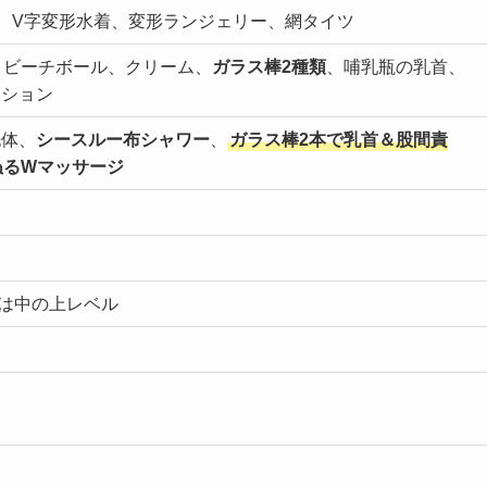
、V字変形水着、変形ランジェリー、網タイツ
、ビーチボール、クリーム、
ガラス棒2種類
、哺乳瓶の乳首、
ーション
洗体、
シースルー布シャワー
、
ガラス棒2本で乳首＆股間責
ぬるWマッサージ
ては中の上レベル