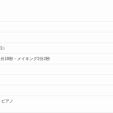
6日）
1分18秒・メイキング2分2秒
：ピアノ