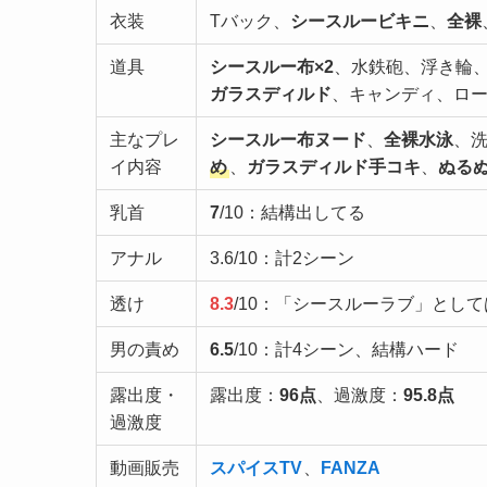
衣装
Tバック、
シースルービキニ
、
全裸
道具
シースルー布×2
、水鉄砲、浮き輪
ガラスディルド
、キャンディ、ロ
主なプレ
シースルー布ヌード
、
全裸水泳
、
イ内容
め
、
ガラスディルド手コキ
、
ぬる
乳首
7
/10：結構出してる
アナル
3.6/10：計2シーン
透け
8.3
/10：「シースルーラブ」とし
男の責め
6.5
/10：計4シーン、結構ハード
露出度・
露出度：
96点
、過激度：
95.8点
過激度
動画販売
スパイスTV
、
FANZA